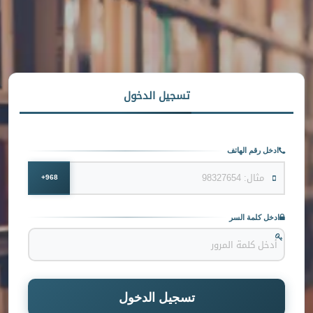
تسجيل الدخول
ادخل رقم الهاتف
968+
ادخل كلمة السر