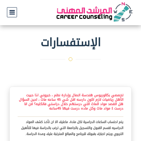
الإستفسارات
تخصصي بكالوريوس هندسة اتصال وإدارة نظم ، خبروني اذا حبيت
اتأهل رياضيات لازم اكون دارسه اقل شي 45 ساعه ماث ، احين السؤال
هل القصد مواد الماث اللي درستهم خلال دراستي فالكليه؟ لان انا
درست ٤ مواد ماث وكل ماده درست فيها 45ساعه
يتم احتساب الساعات الدراسية لكل مادة، ماعليك الا ان تأخذ كشف المواد
الدراسيه لقسم القبول والتسجيل بالجامعة التي ترغب بالدراسة فيها للتأهيل
التربوي ويتم اخبارك بقبولك للبرنامج والمبالغ المترتبة عليك ومدة الدراسة.